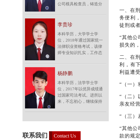
公司模具检查员，铸造分
庭及遗产继承纠纷等，该
一、在刑
厂厂长助理、副厂长，装
律师还对涉外合同领域具
备分厂厂长等职。2018年
有丰富的实务经验。联系
务便利
以优异成绩通过了首届国
电话：15705506007。<br
李贵珍
徒刑或
家统一法律职业资格考
/>
本科学历，大学学士学
试。该律师勤奋好学，法
“其他
位，2018年通过国家统一
学理论功底深厚，工作认
损失的，
法律职业资格考试，该律
真踏实，严谨细致，思维
师专业知识扎实，工作态
缜密。加入天道律师团队
二、在刑
度严谨，做事认真负责。
以来，不忘初心，积极参
利，有
加入律师团队以来，除协
与社会实践，刻苦专研民
助指导老师办理了各类
利益遭
商事法律业务，协助指导
杨静鹏
民、商事案件外，还潜心
老师办理了各类民、商事
本科学历，法学学士学
“（一
研究民商事法律实务，尤
案件，尤其在各类合同、
位，2017年以优异成绩通
其在交通事故、婚姻家
交通事故、民间借贷、劳
过国家司法考试。进所以
“（二
庭、劳动人事等案件中积
动争议等案件中，积累了
来，不忘初心，继续保持
累了一定的办案经验和技
亲友经
较为丰富的实务经验和技
认真学习的态度，工作勤
巧，具备了较强的法律实
能。联系电话：
勉尽职，能积极完成指导
务经验与实务能力。联系
“（三
18055091699。<br />
老师交给的各项任务。潜
电话：15705506652。<br
心研究民商事法律实务，
/>
“其他
协助办理各类民商事案
联系我们
Contact Us
款的规定
件，在交通事故，合同纠