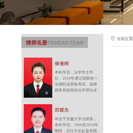

当前位
律师名册
TIANDAO TEAM
修俪桐
本科学历，法学学士学
位，2018年通过国家统一
法律职业资格考试。该律
师具有较高的法学理论水
平，加入律师团队前在本
市知名企业从事多年的法
务工作，期间积累了较为
郑耀东
丰富的公司法律实务经
毕业于安徽大学法律系，
验。擅长办理买卖合同纠
本科学历。1996至2018年
纷、海事纠纷、劳动争议
期间，历任天长缸盖有限
仲裁及诉讼纠纷、婚姻家