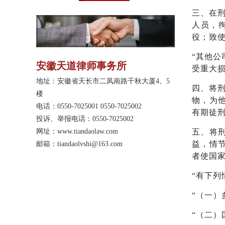
纷、婚姻家庭、合伙纠
三、在刑
纷、物业管理、劳动人
人员，
事、不动产登记纠纷、不
役；致
正当竞争纠纷、保险纠
纷、票据纠纷、公示催告
“其他
程序、执行异议等案件中
安徽天道律师事务所
受重大损
积累了一定的办案经验和
技巧。电话：
地址：安徽省天长市二凤南路千秋大厦4、5
四、将
19852805370。
楼
物，为
电话：0550-7025001 0550-7025002
有期徒
投诉、举报电话：0550-7025002
网址：
www.tiandaolaw.com
五、将
益，情
邮箱：tiandaolvshi@163.com
者使国
“有下列
“（一）
“（二）