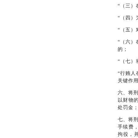
“（三）
“（四
“（五
“（六）
的；
“（七）
“行贿
关键作
六、将
以财物
处罚金
七、将
手续费
拘役，