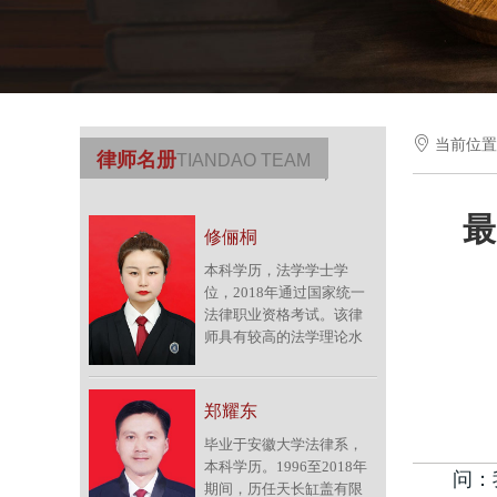

当前位
律师名册
TIANDAO TEAM
最
修俪桐
本科学历，法学学士学
位，2018年通过国家统一
法律职业资格考试。该律
师具有较高的法学理论水
平，加入律师团队前在本
市知名企业从事多年的法
务工作，期间积累了较为
郑耀东
丰富的公司法律实务经
毕业于安徽大学法律系，
验。擅长办理买卖合同纠
本科学历。1996至2018年
纷、海事纠纷、劳动争议
问：我们
期间，历任天长缸盖有限
仲裁及诉讼纠纷、婚姻家