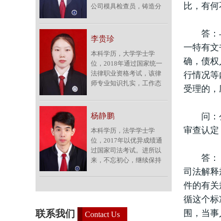
比，有何
公司模具检查员，铸造分
庭及遗产继承纠纷等，该
厂厂长助理、副厂长，装
律师还对涉外合同领域具
备分厂厂长等职。2018年
有丰富的实务经验。联系
答：与判
以优异成绩通过了首届国
电话：15705506007。<br
李贵珍
家统一法律职业资格考
一特有文
/>
本科学历，大学学士学
试。该律师勤奋好学，法
确，债权
位，2018年通过国家统一
学理论功底深厚，工作认
法律职业资格考试，该律
行情况等
真踏实，严谨细致，思维
师专业知识扎实，工作态
缜密。加入天道律师团队
受理的，
度严谨，做事认真负责。
以来，不忘初心，积极参
加入律师团队以来，除协
与社会实践，刻苦专研民
助指导老师办理了各类
商事法律业务，协助指导
杨静鹏
问：公证
民、商事案件外，还潜心
老师办理了各类民、商事
审查认定
本科学历，法学学士学
研究民商事法律实务，尤
案件，尤其在各类合同、
位，2017年以优异成绩通
其在交通事故、婚姻家
交通事故、民间借贷、劳
过国家司法考试。进所以
庭、劳动人事等案件中积
动争议等案件中，积累了
答：《规
来，不忘初心，继续保持
累了一定的办案经验和技
较为丰富的实务经验和技
认真学习的态度，工作勤
司法解释
巧，具备了较强的法律实
能。联系电话：
勉尽职，能积极完成指导
务经验与实务能力。联系
18055091699。<br />
件的有关
老师交给的各项任务。潜
电话：15705506652。<br
循这个标
心研究民商事法律实务，
/>
协助办理各类民商事案
联系我们
围，当事
Contact Us
件，在交通事故，合同纠