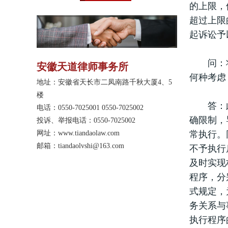
的上限，
纷、婚姻家庭、合伙纠
纷、物业管理、劳动人
超过上限
事、不动产登记纠纷、不
起诉讼予
正当竞争纠纷、保险纠
纷、票据纠纷、公示催告
程序、执行异议等案件中
问：将不
安徽天道律师事务所
积累了一定的办案经验和
何种考虑
技巧。电话：
地址：安徽省天长市二凤南路千秋大厦4、5
19852805370。
楼
答：此前
电话：0550-7025001 0550-7025002
确限制，
投诉、举报电话：0550-7025002
网址：
www.tiandaolaw.com
常执行。
邮箱：tiandaolvshi@163.com
不予执行
及时实现
程序，分
式规定，
务关系与
执行程序