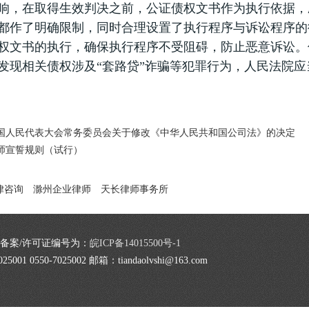
响，在取得生效判决之前，公证债权文书作为执行依据，
都作了明确限制，同时合理设置了执行程序与诉讼程序的
权文书的执行，确保执行程序不受阻碍，防止恶意诉讼。
发现相关债权涉及“套路贷”诈骗等犯罪行为，人民法院
国人民代表大会常务委员会关于修改《中华人民共和国公司法》的决定
师宣誓规则（试行）
律咨询
滁州企业律师
天长律师事务所
serve 备案/许可证编号为：
皖ICP备14015500号-1
0-7025002 邮箱：tiandaolvshi@163.com