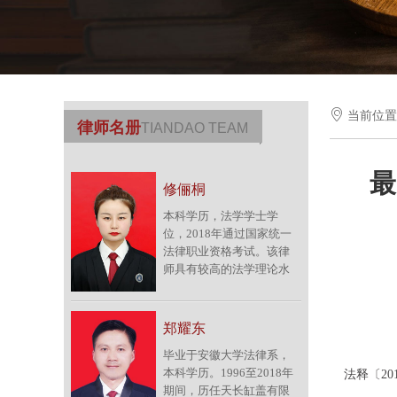

当前位
律师名册
TIANDAO TEAM
最
修俪桐
本科学历，法学学士学
位，2018年通过国家统一
法律职业资格考试。该律
师具有较高的法学理论水
平，加入律师团队前在本
市知名企业从事多年的法
务工作，期间积累了较为
郑耀东
丰富的公司法律实务经
毕业于安徽大学法律系，
验。擅长办理买卖合同纠
本科学历。1996至2018年
法释〔201
纷、海事纠纷、劳动争议
期间，历任天长缸盖有限
仲裁及诉讼纠纷、婚姻家