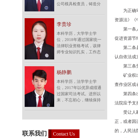
公司模具检查员，铸造分
庭及遗产继承纠纷等，该
厂厂长助理、副厂长，装
为正确审理
律师还对涉外合同领域具
备分厂厂长等职。2018年
有丰富的实务经验。联系
资源法》《
以优异成绩通过了首届国
电话：15705506007。<br
李贵珍
家统一法律职业资格考
第一条人民
/>
本科学历，大学学士学
试。该律师勤奋好学，法
促进资源节
位，2018年通过国家统一
学理论功底深厚，工作认
法律职业资格考试，该律
真踏实，严谨细致，思维
第二条县级
师专业知识扎实，工作态
缜密。加入天道律师团队
认自依法成
度严谨，做事认真负责。
以来，不忘初心，积极参
加入律师团队以来，除协
与社会实践，刻苦专研民
第三条受让
助指导老师办理了各类
商事法律业务，协助指导
杨静鹏
矿业权出让
民、商事案件外，还潜心
老师办理了各类民、商事
本科学历，法学学士学
研究民商事法律实务，尤
案件，尤其在各类合同、
查作业区或
位，2017年以优异成绩通
其在交通事故、婚姻家
交通事故、民间借贷、劳
过国家司法考试。进所以
第四条出让
庭、劳动人事等案件中积
动争议等案件中，积累了
来，不忘初心，继续保持
累了一定的办案经验和技
较为丰富的实务经验和技
法院应予支
认真学习的态度，工作勤
巧，具备了较强的法律实
能。联系电话：
勉尽职，能积极完成指导
受让人勘查
务经验与实务能力。联系
18055091699。<br />
老师交给的各项任务。潜
电话：15705506652。<br
正，或者因
心研究民商事法律实务，
/>
协助办理各类民商事案
的，人民法
联系我们
Contact Us
件，在交通事故，合同纠