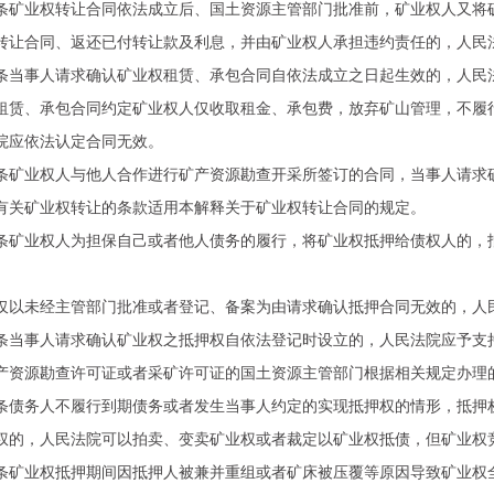
业权转让合同依法成立后、国土资源主管部门批准前，矿业权人又将矿
转让合同、返还已付转让款及利息，并由矿业权人承担违约责任的，人民
事人请求确认矿业权租赁、承包合同自依法成立之日起生效的，人民
、承包合同约定矿业权人仅收取租金、承包费，放弃矿山管理，不履行
院应依法认定合同无效。
业权人与他人合作进行矿产资源勘查开采所签订的合同，当事人请求确
矿业权转让的条款适用本解释关于矿业权转让合同的规定。
业权人为担保自己或者他人债务的履行，将矿业权抵押给债权人的，抵
。
未经主管部门批准或者登记、备案为由请求确认抵押合同无效的，人
事人请求确认矿业权之抵押权自依法登记时设立的，人民法院应予支
源勘查许可证或者采矿许可证的国土资源主管部门根据相关规定办理的
务人不履行到期债务或者发生当事人约定的实现抵押权的情形，抵押权
权的，人民法院可以拍卖、变卖矿业权或者裁定以矿业权抵债，但矿业权
业权抵押期间因抵押人被兼并重组或者矿床被压覆等原因导致矿业权全