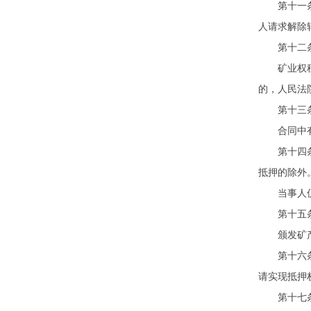
第十一条矿
人请求解除
第十二条当
矿业权租赁
的，人民法
第十三条矿
合同中有关
第十四条矿
抵押的除外
当事人仅以
第十五条当
颁发矿产资
第十六条债
请实现抵押
第十七条矿