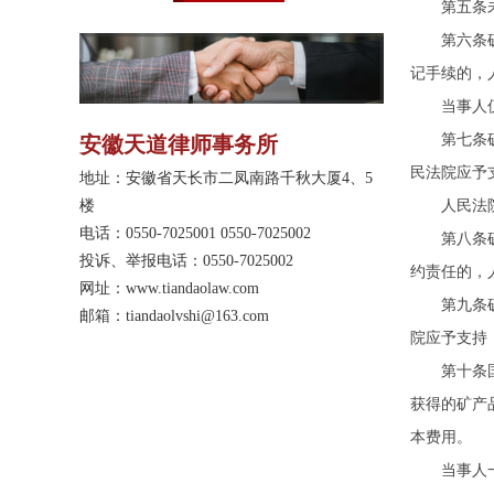
第五条未取
纷、婚姻家庭、合伙纠
纷、物业管理、劳动人
第六条矿业
事、不动产登记纠纷、不
记手续的，
正当竞争纠纷、保险纠
纷、票据纠纷、公示催告
当事人仅以
程序、执行异议等案件中
第七条矿业
安徽天道律师事务所
积累了一定的办案经验和
技巧。电话：
民法院应予
地址：安徽省天长市二凤南路千秋大厦4、5
19852805370。
楼
人民法院可
电话：0550-7025001 0550-7025002
第八条矿业
投诉、举报电话：0550-7025002
约责任的，
网址：
www.tiandaolaw.com
第九条矿业
邮箱：tiandaolvshi@163.com
院应予支持
第十条国土
获得的矿产
本费用。
当事人一方