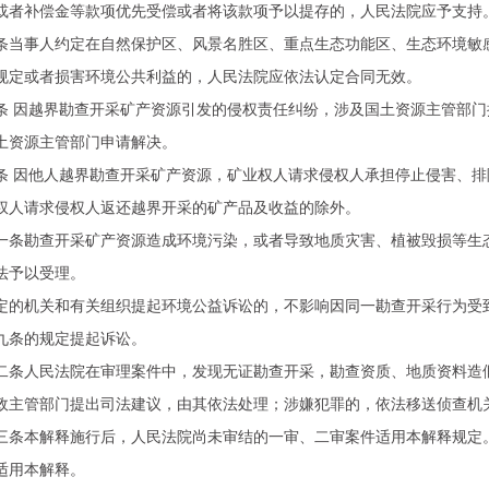
或者补偿金等款项优先受偿或者将该款项予以提存的，人民法院应予支持
事人约定在自然保护区、风景名胜区、重点生态功能区、生态环境敏感
规定或者损害环境公共利益的，人民法院应依法认定合同无效。
因越界勘查开采矿产资源引发的侵权责任纠纷，涉及国土资源主管部门
土资源主管部门申请解决。
因他人越界勘查开采矿产资源，矿业权人请求侵权人承担停止侵害、排
权人请求侵权人返还越界开采的矿产品及收益的除外。
勘查开采矿产资源造成环境污染，或者导致地质灾害、植被毁损等生态
法予以受理。
机关和有关组织提起环境公益诉讼的，不影响因同一勘查开采行为受到
九条的规定提起诉讼。
人民法院在审理案件中，发现无证勘查开采，勘查资质、地质资料造假
政主管部门提出司法建议，由其依法处理；涉嫌犯罪的，依法移送侦查机
本解释施行后，人民法院尚未审结的一审、二审案件适用本解释规定。
适用本解释。