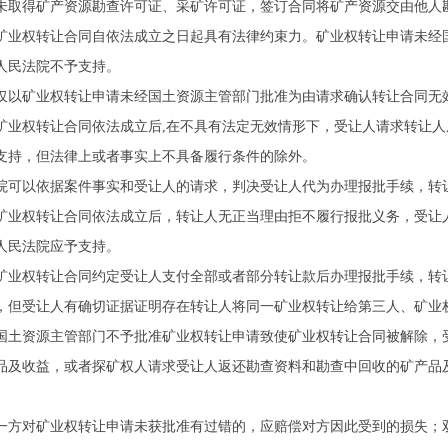
得矿产资源勘查许可证、采矿许可证，签订合同将矿产资源交由他人勘
权转让合同自依法成立之日起具有法律约束力。矿业权转让申请未经国
人民法院不予支持。
矿业权转让申请未经国土资源主管部门批准为由请求确认转让合同无
权转让合同依法成立后,在不具有法定无效情形下，受让人请求转让人
支持，但法律上或者事实上不具备履行条件的除外。
以依据案件事实和受让人的请求，判决受让人代为办理报批手续，转让
权转让合同依法成立后，转让人无正当理由拒不履行报批义务，受让人
人民法院应予支持。
权转让合同约定受让人支付全部或者部分转让款后办理报批手续，转让
，但受让人有确切证据证明存在转让人将同一矿业权转让给第三人、矿业
资源主管部门不予批准矿业权转让申请致使矿业权转让合同被解除，受
品及收益，或者探矿权人请求受让人返还勘查资料和勘查中回收的矿产品
对矿业权转让申请未获批准有过错的，应赔偿对方因此受到的损失；双