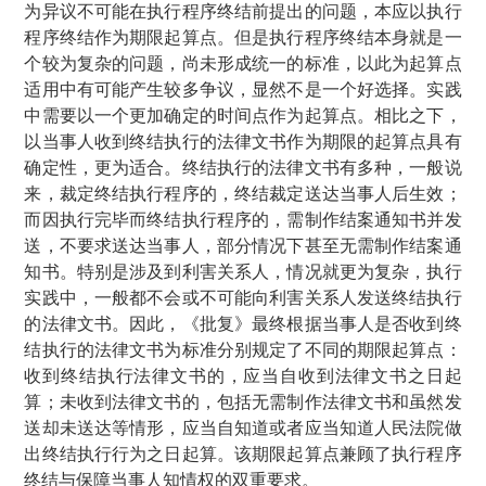
为异议不可能在执行程序终结前提出的问题，本应以执行
程序终结作为期限起算点。但是执行程序终结本身就是一
个较为复杂的问题，尚未形成统一的标准，以此为起算点
适用中有可能产生较多争议，显然不是一个好选择。实践
中需要以一个更加确定的时间点作为起算点。相比之下，
以当事人收到终结执行的法律文书作为期限的起算点具有
确定性，更为适合。终结执行的法律文书有多种，一般说
来，裁定终结执行程序的，终结裁定送达当事人后生效；
而因执行完毕而终结执行程序的，需制作结案通知书并发
送，不要求送达当事人，部分情况下甚至无需制作结案通
知书。特别是涉及到利害关系人，情况就更为复杂，执行
实践中，一般都不会或不可能向利害关系人发送终结执行
的法律文书。因此，《批复》最终根据当事人是否收到终
结执行的法律文书为标准分别规定了不同的期限起算点：
收到终结执行法律文书的，应当自收到法律文书之日起
算；未收到法律文书的，包括无需制作法律文书和虽然发
送却未送达等情形，应当自知道或者应当知道人民法院做
出终结执行行为之日起算。该期限起算点兼顾了执行程序
终结与保障当事人知情权的双重要求。