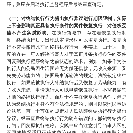
序，则应在启动执行监督程序后最终审查确定。
（二）对终结执行行为提出执行异议进行期限限制，实际
上不会影响真正具备执行条件的案件恢复执行，对债权受
偿不产生实质影响。
在执行领域中，存在着恢复执行制
度，终结执行后，出现法定情形时可以恢复执行。恢复执
行不需要撤销此前的终结执行行为。事实上，由于这一制
度的存在，可以解决当事人对于真正具备执行条件的案件
回复到执行程序终结之前状态的诉求。例如，如果作为被
执行人的公民因生活困难无力偿还借款，无收入来源，又
丧失劳动能力的，按照民事诉讼法的规定，法院裁定终结
执行。如果该被执行人终结执行后又恢复了劳动能力，有
了收入来源，申请执行人可以申请恢复执行，不需要撤销
此前的终结执行行为。而对于不存在恢复执行条件，但是
认为终结执行本身不符合法律规定的，则可以依照民事诉
讼法第二百二十五条的规定对人民法院终结执行行为提出
异议。经审查后终结执行行为确有错误的，撤销终结执行
行为，回复原执行程序。实践中应当注意引导当事人区别
不同的情况适用正确的救济程序，推动执行程序顺利进