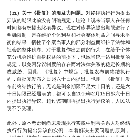
（五）关于《批复》的溯及力问题。
对终结执行行为提出
异议的期限此前没有明确规定，理论上说来当事人在任何
时间都有权提出此项异议。现在对该异议提出期限进行了
明确限制，是在维护个体利益和社会整体利益之间寻求平
衡的结果，牺牲了个案当事人的部分利益而维护了法律和
社会的整体秩序。对于批复作出之前的行为，在给予个体
充分机会维护自身权益的前提下，也应当统一适用批复的
规定，以免因异议制度的存在而对法律关系的稳定长期构
成威胁。因此，《批复》中规定，批复发布前终结执行
的，自批复发布之日起六十日内提出。也即，《批复》发
布前终结执行的，无论是剩余期限不足六十日的，还是六
十日期限已经届满的，都可以自
2016
年
2
月
15
日起六十日
内提出执行异议。超过该期间再提出执行异议的，人民法
院不予受理。
此外，原本考虑到尚未发现执行实践中利害关系人对终结
执行行为提出异议的实例，本着解决主要问题的原则，