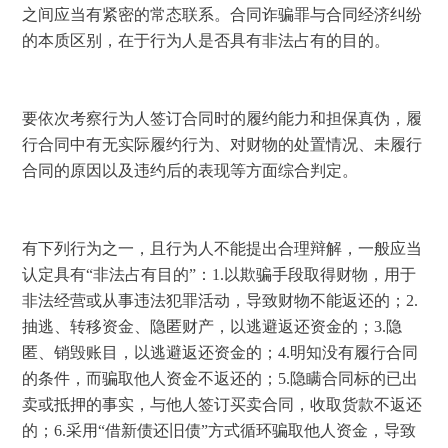
之间应当有紧密的常态联系。合同诈骗罪与合同经济纠纷
的本质区别，在于行为人是否具有非法占有的目的。
要依次考察行为人签订合同时的履约能力和担保真伪，履
行合同中有无实际履约行为、对财物的处置情况、未履行
合同的原因以及违约后的表现等方面综合判定。 
有下列行为之一，且行为人不能提出合理辩解，一般应当
认定具有“非法占有目的”：
1.
以欺骗手段取得财物，用于
非法经营或从事违法犯罪活动，导致财物不能返还的；
2.
抽逃、转移资金、隐匿财产，以逃避返还资金的；
3.
隐
匿、销毁账目，以逃避返还资金的；
4.
明知没有履行合同
的条件，而骗取他人资金不返还的；
5.
隐瞒合同标的已出
卖或抵押的事实，与他人签订买卖合同，收取货款不返还
的；
6.
采用“借新债还旧债”方式循环骗取他人资金，导致