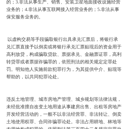
的；
3.
非法从事生产、销售、安装卫星地面接收设施经营
业务的；
4.
非法从事互联网接入经营业务的；
5.
非法从事
保安服务业务的。
 以虚构交易等手段骗取银行出具承兑汇票后，将银行承
兑汇票直接予以倒卖或将银行承兑汇票贴现后的资金用于
高利放贷，构成骗取贷款、票据承兑、金融票证罪，高利
转贷罪或者票据诈骗罪的，依照刑法的相关规定定罪处
罚。明知他人实施前款犯罪行为，为其提供中介、贴现等
帮助的，以共同犯罪论处。 
违反土地管理、城市房地产管理、城乡规划等法律法规，
未经批准擅自改变土地用途从事建房出售、出租等房地产
开发经营活动的，一般不以非法经营罪、非法转让、倒卖
土地使用权罪、合同诈骗罪论处。非法占用耕地、林地等