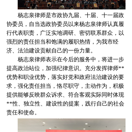
杨志泉律师是市政协九届、十届、十一届政
协委员，自当选政协委员以来杨志泉律师认真履
行代表职责，广泛实地调研、密切联系群众，以
强烈的责任担当和饱满的履职热情，为我市经
济、法治建设贡献自己的一份力量。
杨志泉律师
表示在今后的服务中，
将
进一步
提高政治站位，加强纪律意识
。
充分
发挥律师**
优势和职业优势，落实好党和政府法治建设的要
求，强化责任担当，恪尽职守，主动作为，
积极
提供
能够
反映群众诉求
、
符合
客观实际
同时体现
**性、独立性、建设性的
提案，践行自己的社会
责任和使命。