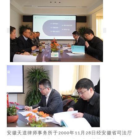
安徽天道律师事务所于
年
月
日经安徽省司法厅
2000
11
28