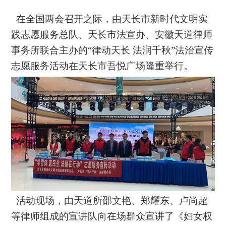
在全国两会召开之际，由
天长市
新时代文明实
践志愿服务总队
、天长市法宣办、
安徽天道律师
事务所联合主办的
“律动天长 法润千秋”法治宣传
志愿服务活动
在天长市吾悦广场隆重举行
。
活动现场，由
天道
所
邵文艳、郑耀东、卢尚超
等律师组成的宣讲队
向在场群众宣讲
了
《妇女权