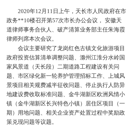
2020
年
12
月
11
日
上午，天长市人民
政府在市
政务**
10
楼召开
第
5
7
次
市长办公
会议，
安徽天
道律师事务合伙人、破产清算业务部主任朱海霞
律师列席
本次
会议。
会议主要
研究了龙岗红色古镇文化旅游项目
政府投资估算清单调整问题、滁州江淮分水岭国
家风景道（天长段）二期道路工程建设有关问
题、市区绿化新一轮养护管理招标工作、上城风
景项目相关规费减半征收问题、停止执行人防异
地建设费收取标准问题、金牛湖新区欧洲风情小
镇（金牛湖新区长兴特色小镇）居住区项目（一
期）用地问题、相关企业资产处置过程中奖励政
策兑现问题等议题。