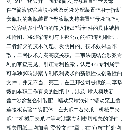
明书中，还公开了“药液输入摇匀装置”“卡夹部
件”“输液软管装填移载及药液分配装置”“用于折断
安瓿瓶的断瓶装置”“母液瓶夹持装置”“母液瓶”“可
一次容纳多个药瓶的输入转盘”等部件的具体结构
和附图。将涉案专利与卫邦公司的473专利相比，
二者解决的技术问题、发明目的、技术效果基本一
致，二者技术方案高度关联。二审法院结合涉案专
利的审查意见、引证专利检索，认定473专利属于
可单独影响涉案专利权利要求的新颖性或创造性的
文件，并无不当。第三，在卫邦公司提供的与李坚
毅的本职工作有关的图纸中，涉及“输入模块新
盖”“沙窝复合针装配”“蠕动泵输液针”“蠕动泵上盖
连接板实验”“装配体”“左夹爪”“右夹爪”“机械手夹
爪1”“机械手夹爪2”等与涉案专利密切相关的部件，
相关图纸上均加盖“受控文件”章，在“审核”栏处均