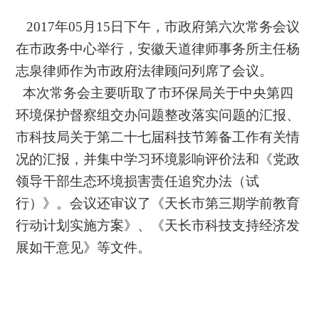
2017年
05
月
15
日
下午
，市政府第
六
次常务会议
在市政务中心举行
，安徽天道律师事务所主任杨
志泉律师作为
市
政府法律顾问
列席了
会议。
本次常务会
主要听取了市环保局关于中央第四
环境保护督察组交办问题整改落实问题的汇报、
市科技局
关于
第二十七届科技节筹备工作有关情
况的汇报，并集中学习环境影响评价法和《党政
领导干部生态环境损害责任追究办法（试
行）》
。
会议还
审议了《天长市第三期学前教育
行动计划实施方案》
、《天长市科技支持经济发
展如干意见》等文件
。