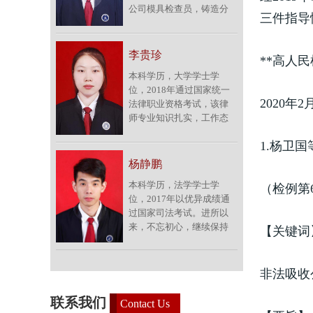
公司模具检查员，铸造分
庭及遗产继承纠纷等，该
三件指导
厂厂长助理、副厂长，装
律师还对涉外合同领域具
备分厂厂长等职。2018年
有丰富的实务经验。联系
以优异成绩通过了首届国
电话：15705506007。<br
李贵珍
**高人
家统一法律职业资格考
/>
本科学历，大学学士学
试。该律师勤奋好学，法
位，2018年通过国家统一
学理论功底深厚，工作认
2020年2
法律职业资格考试，该律
真踏实，严谨细致，思维
师专业知识扎实，工作态
缜密。加入天道律师团队
度严谨，做事认真负责。
以来，不忘初心，积极参
1.杨卫
加入律师团队以来，除协
与社会实践，刻苦专研民
助指导老师办理了各类
商事法律业务，协助指导
杨静鹏
民、商事案件外，还潜心
老师办理了各类民、商事
本科学历，法学学士学
（检例第
研究民商事法律实务，尤
案件，尤其在各类合同、
位，2017年以优异成绩通
其在交通事故、婚姻家
交通事故、民间借贷、劳
过国家司法考试。进所以
庭、劳动人事等案件中积
动争议等案件中，积累了
来，不忘初心，继续保持
【关键词
累了一定的办案经验和技
较为丰富的实务经验和技
认真学习的态度，工作勤
巧，具备了较强的法律实
能。联系电话：
勉尽职，能积极完成指导
务经验与实务能力。联系
18055091699。<br />
老师交给的各项任务。潜
电话：15705506652。<br
非法吸收
心研究民商事法律实务，
/>
协助办理各类民商事案
联系我们
Contact Us
件，在交通事故，合同纠