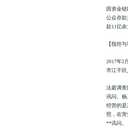
因资金链
公众存款
款11亿
【指控与
2017
市江干区
法庭调查
讯问。杨
经营的是
照，在营
**讯问。