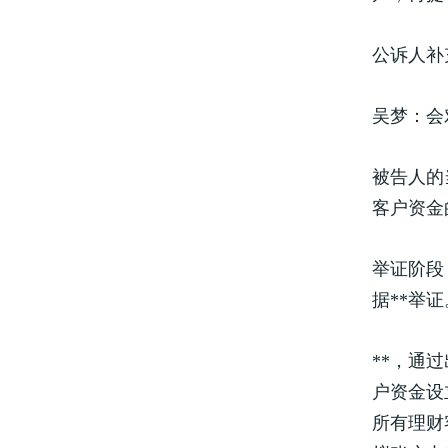
公诉人补
吴梦：会
被告人的
客户资金
举证阶段
据**举证
**，通
户资金设
所有理财