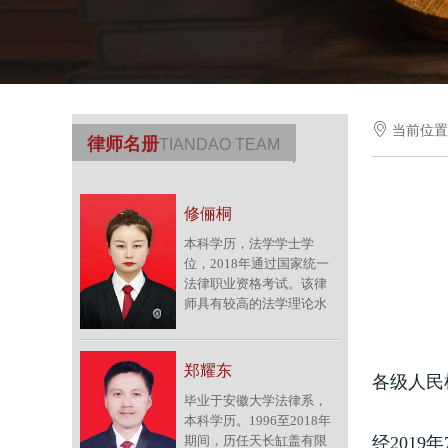

当前位
律师名册
TIANDAO TEAM
修俪桐
本科学历，法学学士学
位，2018年通过国家统一
法律职业资格考试。该律
师具有较高的法学理论水
平，加入律师团队前在本
市知名企业从事多年的法
务工作，期间积累了较为
郑耀东
各级人民
丰富的公司法律实务经
毕业于安徽大学法律系，
验。擅长办理买卖合同纠
本科学历。1996至2018年
纷、海事纠纷、劳动争议
经201
期间，历任天长缸盖有限
仲裁及诉讼纠纷、婚姻家