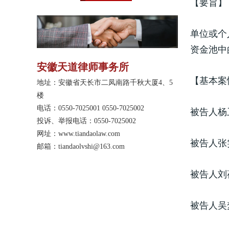
【要旨】
纷、婚姻家庭、合伙纠
纷、物业管理、劳动人
事、不动产登记纠纷、不
单位或个
正当竞争纠纷、保险纠
资金池中
纷、票据纠纷、公示催告
程序、执行异议等案件中
安徽天道律师事务所
积累了一定的办案经验和
【基本案
技巧。电话：
地址：安徽省天长市二凤南路千秋大厦4、5
19852805370。
楼
电话：0550-7025001 0550-7025002
被告人杨
投诉、举报电话：0550-7025002
网址：
www.tiandaolaw.com
被告人张
邮箱：tiandaolvshi@163.com
被告人刘
被告人吴